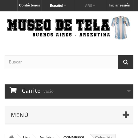
Contáctenos
Iniciar sesión
Español
ARS
Carrito
vacío
MENÚ
Liga
América
CONMEBOL
Colombia