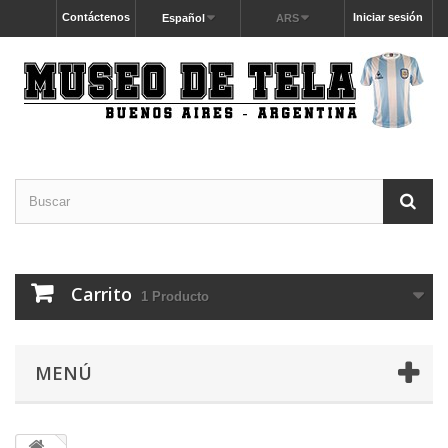
Contáctenos
Iniciar sesión
Español
ARS
Carrito
1
Producto
MENÚ